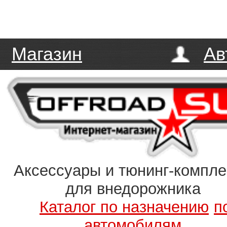
Магазин
Ав
Аксессуары и тюнинг-компл
для внедорожника
Каталог по назначению
п
автомобилям