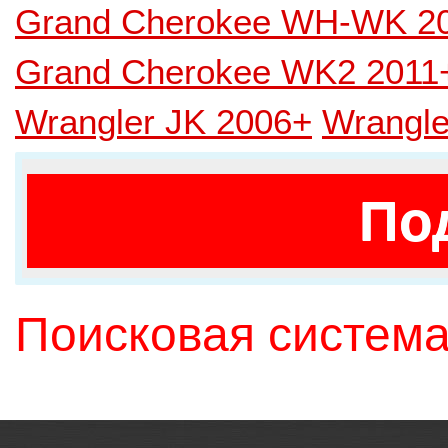
Grand Cherokee WH-WK 2
Grand Cherokee WK2 2011
Wrangler JK 2006+
Wrangle
По
Поисковая система