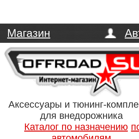
Магазин
Ав
Аксессуары и тюнинг-компл
для внедорожника
Каталог по назначению
п
автомобилям