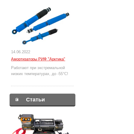
14.06.2022
Амортизаторы РИФ "Арктика"
Работают при экстремальной
низких температурах, до -55°С!
Статьи