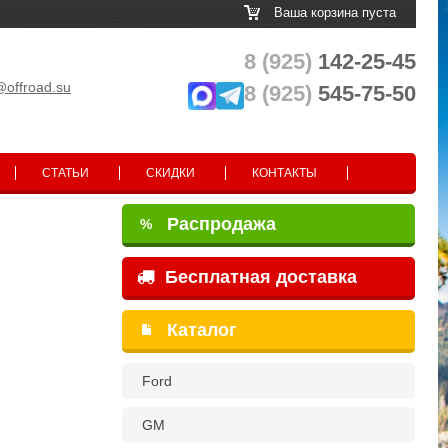
Ваша корзина пуста
8 (925)
142-25-45
@offroad.su
8 (925)
545-75-50
СТАТЬИ
СКИДКИ
КОНТАКТЫ
Распродажа
%
Бесплатная доставка
Каталог
Ford
GM