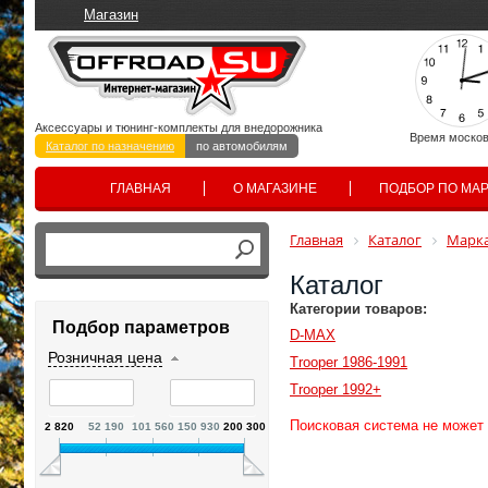
Магазин
Аксессуары и тюнинг-комплекты для внедорожника
Время москов
Каталог по назначению
по автомобилям
ГЛАВНАЯ
О МАГАЗИНЕ
ПОДБОР ПО МА
Главная
Каталог
Марка
Каталог
Категории товаров:
Подбор параметров
D-MAX
Розничная цена
Trooper 1986-1991
Trooper 1992+
Поисковая система не может
2 820
52 190
101 560
150 930
200 300