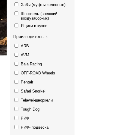
Хабы (муфты колесные)
Шноркель (внешний
воздузаборник)
Ящики в кузов
Производитель
ARB
AVM
Baja Racing
OFF-ROAD Wheels
Pentair
Safari Snorkel
Telawei-шноркели
Tough Dog
РИФ
РИФ- подвеска