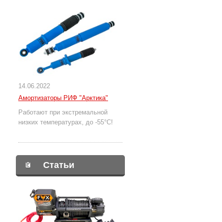
14.06.2022
Амортизаторы РИФ "Арктика"
Работают при экстремальной
низких температурах, до -55°С!
Статьи