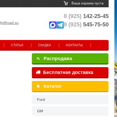
Ваша корзина пуста
8 (925)
142-25-45
@offroad.su
8 (925)
545-75-50
СТАТЬИ
СКИДКИ
КОНТАКТЫ
Распродажа
%
Бесплатная доставка
Каталог
Ford
GM