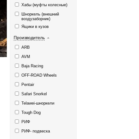
Хабы (муфты колесные)
Шноркель (внешний
воздузаборник)
Ящики в кузов
Производитель
ARB
AVM
Baja Racing
OFF-ROAD Wheels
Pentair
Safari Snorkel
Telawei-шноркели
Tough Dog
РИФ
РИФ- подвеска