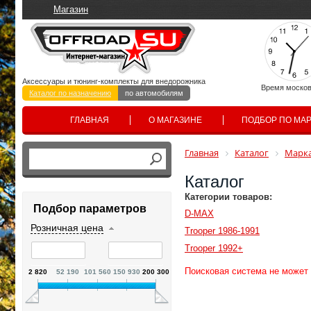
Магазин
Аксессуары и тюнинг-комплекты для внедорожника
Время москов
Каталог по назначению
по автомобилям
ГЛАВНАЯ
О МАГАЗИНЕ
ПОДБОР ПО МА
Главная
Каталог
Марка
Каталог
Категории товаров:
Подбор параметров
D-MAX
Розничная цена
Trooper 1986-1991
Trooper 1992+
Поисковая система не может
2 820
52 190
101 560
150 930
200 300