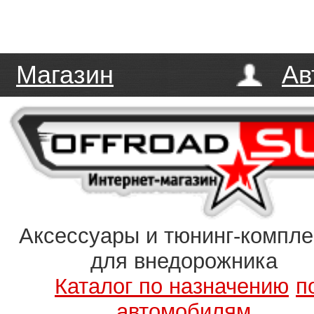
Магазин
Ав
Аксессуары и тюнинг-компл
для внедорожника
Каталог по назначению
п
автомобилям