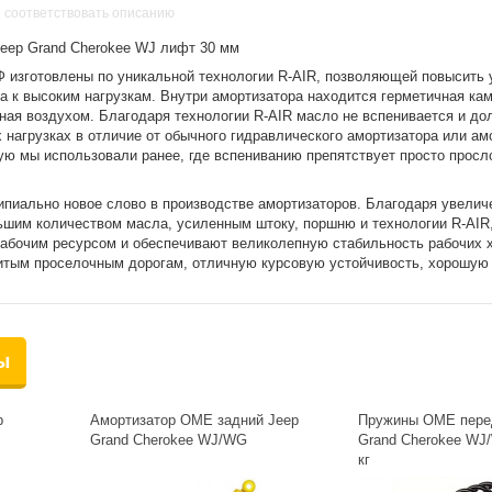
 соответствовать описанию
eep Grand Cherokee WJ лифт 30 мм
 изготовлены по уникальной технологии R-AIR, позволяющей повысить 
а к высоким нагрузкам. Внутри амортизатора находится герметичная кам
ная воздухом. Благодаря технологии R-AIR масло не вспенивается и до
нагрузках в отличие от обычного гидравлического амортизатора или ам
рую мы использовали ранее, где вспениванию препятствует просто просл
ципиально новое слово в производстве амортизаторов. Благодаря увели
ьшим количеством масла, усиленным штоку, поршню и технологии R-AIR
бочим ресурсом и обеспечивают великолепную стабильность рабочих х
битым проселочным дорогам, отличную курсовую устойчивость, хорошую
ы
p
Амортизатор OME задний Jeep
Пружины OME пере
Grand Cherokee WJ/WG
Grand Cherokee WJ
кг