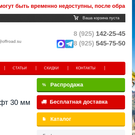
быть временно недоступны, после обработки зак
Ваша корзина пуста
8 (925)
142-25-45
@offroad.su
8 (925)
545-75-50
СТАТЬИ
СКИДКИ
КОНТАКТЫ
Распродажа
%
ифт 30 мм
Бесплатная доставка
Каталог