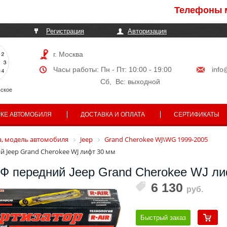
Телефоны могут 
Регистрация
Авторизация
г. Москва
Часы работы: Пн - Пт: 10:00 - 19:00
info
Сб, Вс: выходной
ское
РКЕ АВТОМОБИЛЯ
ДОСТАВКА И ОПЛАТА
СЕРТИФИКАТЫ
, модель автомобиля
Jeep
Grand Cherokee WJ\WG 1999-2005
 Jeep Grand Cherokee WJ лифт 30 мм
Ф передний Jeep Grand Cherokee WJ л
6 130
руб.
Быстрый заказ