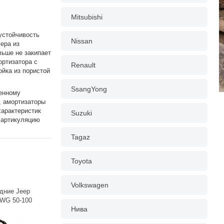
Mitsubishi
устойчивость
Nissan
ера из
льше не закипает
ортизатора с
Renault
ойка из пористой
SsangYong
ченному
, амортизаторы
арактеристик
Suzuki
 артикуляцию
Tagaz
Toyota
Volkswagen
дние Jeep
/WG 50-100
Нива