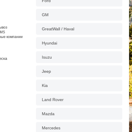
Ford
GM
вывоз
GreatWall / Haval
EMS
тные компании
Hyundai
Isuzu
еска
Jeep
Kia
Land Rover
Mazda
Mercedes