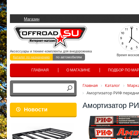
Магазин
Аксессуары и тюнинг-комплекты для внедорожника
Время москов
Каталог по назначению
по автомобилям
ГЛАВНАЯ
О МАГАЗИНЕ
ПОДБОР ПО МА
Главная
Каталог
Марка
Амортизатор РИФ передний
Амортизатор РИ
Новости