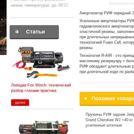
Фото может не
низких температурах, до -55°С!
Амортизатор РИФ передний J
Усиленные амортизаторы РИФ
гидравлического амортизатор
Статьи
эластичной резины, заполнен
при длительных непрерывных 
технологией Foam Cell, кото
резины.
Технология R-AIR - это прин
масляному резервуару с бол
РИФ обладают длительным ра
при длительной езде по раз
Лебедки Fox Winch: технический
разбор глазами практика
Похожие товар
далее
Пружины РИФ задние Jee
Grand Cherokee WJ +40 кг
усиленные штатные