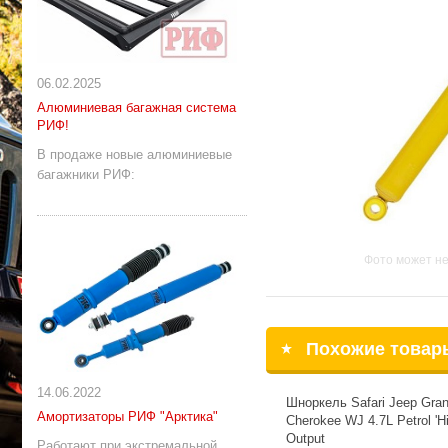
06.02.2025
Алюминиевая багажная система
РИФ!
В продаже новые алюминиевые
багажники РИФ:
Фото может не
Похожие товар
14.06.2022
Шноркель Safari Jeep Gra
Амортизаторы РИФ "Арктика"
Cherokee WJ 4.7L Petrol 'H
Output
Работают при экстремальной