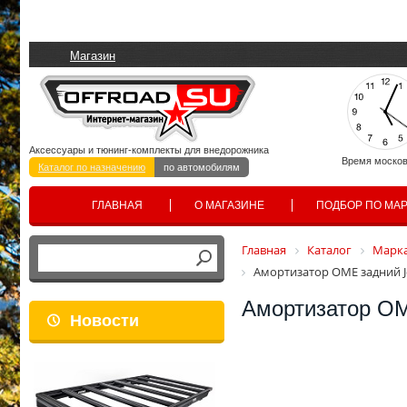
Магазин
Аксессуары и тюнинг-комплекты для внедорожника
Время москов
Каталог по назначению
по автомобилям
ГЛАВНАЯ
О МАГАЗИНЕ
ПОДБОР ПО МА
Главная
Каталог
Марка
Амортизатор OME задний J
Амортизатор OM
Новости