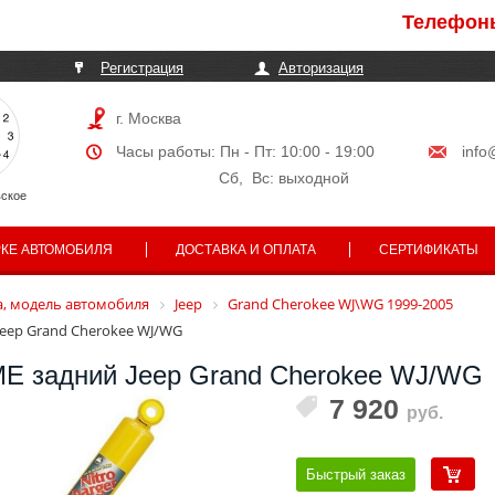
Телефоны могу
Регистрация
Авторизация
г. Москва
Часы работы: Пн - Пт: 10:00 - 19:00
info
Сб, Вс: выходной
ское
РКЕ АВТОМОБИЛЯ
ДОСТАВКА И ОПЛАТА
СЕРТИФИКАТЫ
, модель автомобиля
Jeep
Grand Cherokee WJ\WG 1999-2005
eep Grand Cherokee WJ/WG
E задний Jeep Grand Cherokee WJ/WG
7 920
руб.
Быстрый заказ