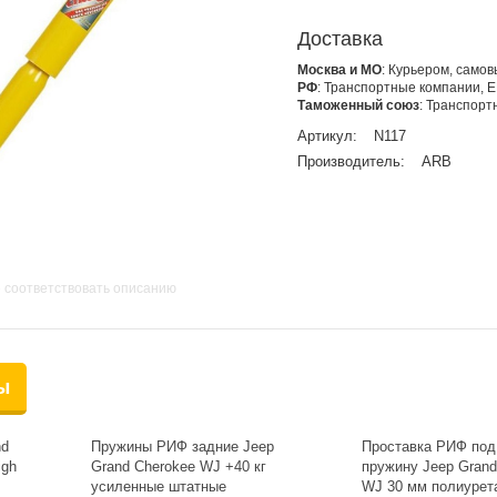
Доставка
Москва и МО
: Курьером, само
РФ
: Транспортные компании, 
Таможенный союз
: Транспор
Артикул:
N117
Производитель:
ARB
 соответствовать описанию
ы
nd
Пружины РИФ задние Jeep
Проставка РИФ по
igh
Grand Cherokee WJ +40 кг
пружину Jeep Grand
усиленные штатные
WJ 30 мм полиурет