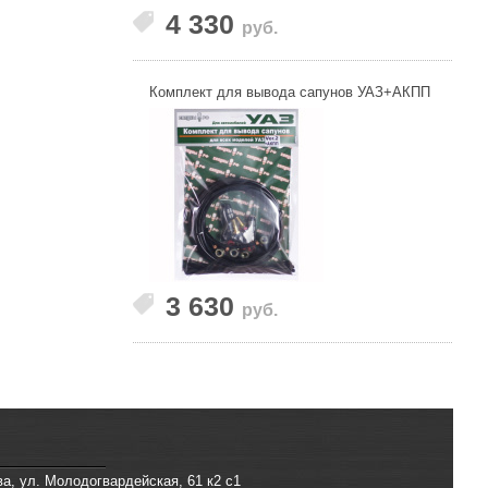
4 330
руб.
Комплект для вывода сапунов УАЗ+АКПП
3 630
руб.
ва, ул. Молодогвардейская, 61 к2 с1