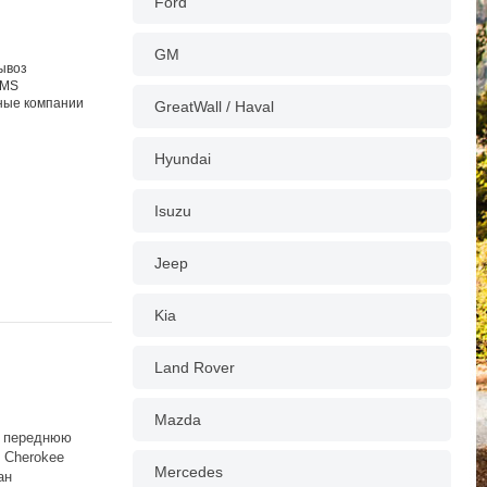
Ford
GM
вывоз
EMS
тные компании
GreatWall / Haval
Hyundai
Isuzu
Jeep
Kia
Land Rover
Mazda
д переднюю
 Cherokee
Mercedes
ан