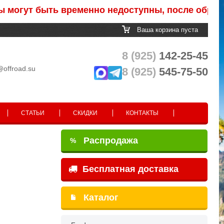
т быть временно недоступны, после обработки з
Ваша корзина пуста
8 (925)
142-25-45
@offroad.su
8 (925)
545-75-50
СТАТЬИ
СКИДКИ
КОНТАКТЫ
Распродажа
%
Бесплатная доставка
Каталог