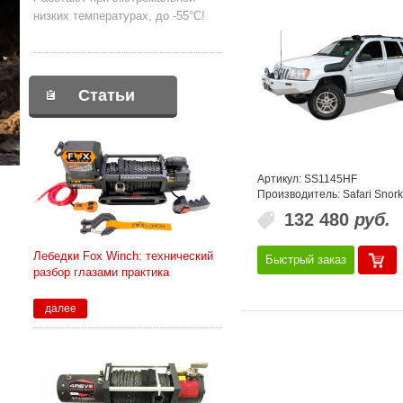
низких температурах, до -55°С!
Статьи
Артикул: SS1145HF
Производитель: Safari Snork
132 480
руб.
Лебедки Fox Winch: технический
Быстрый заказ
разбор глазами практика
далее