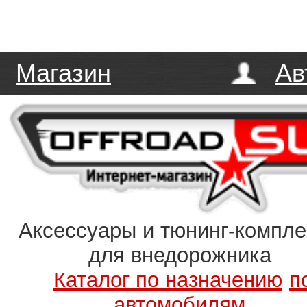
Магазин
Ав
Аксессуары и тюнинг-компл
для внедорожника
Каталог по назначению
п
автомобилям