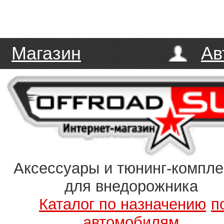
Магазин
Ав
Аксессуары и тюнинг-компл
для внедорожника
Каталог по назначению
п
автомобилям