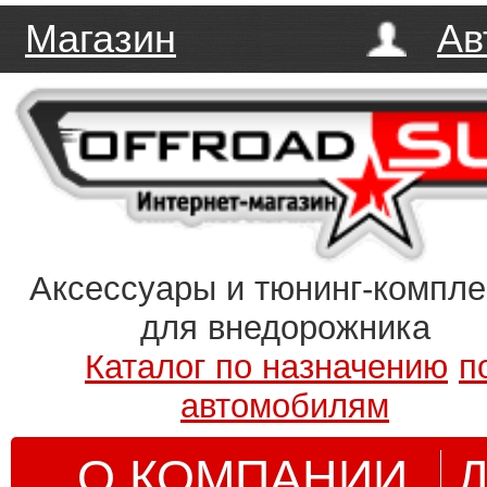
Магазин
Ав
Аксессуары и тюнинг-компл
для внедорожника
Каталог по назначению
п
автомобилям
О КОМПАНИИ
Д