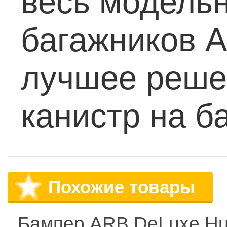
весь модель
багажников A
лучшее реше
канистр на б
Похожие товары
Бампер ARB DeLuxe H