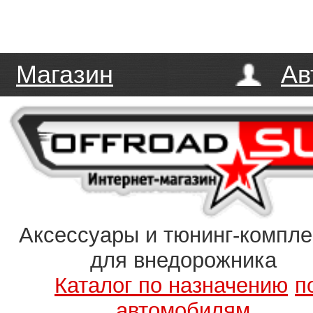
Магазин
Ав
Аксессуары и тюнинг-компл
для внедорожника
Каталог по назначению
п
автомобилям