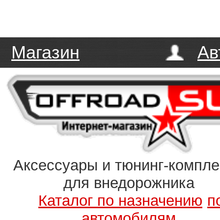
Магазин
Ав
Аксессуары и тюнинг-компл
для внедорожника
Каталог по назначению
п
автомобилям