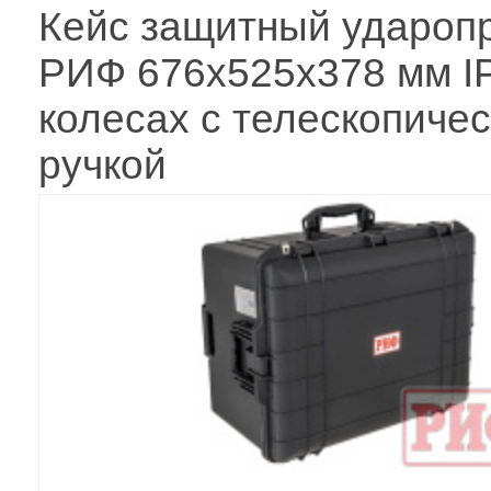
Кейс защитный удароп
РИФ 676х525х378 мм I
колесах с телескопиче
ручкой