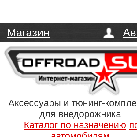
Магазин
Ав
Аксессуары и тюнинг-компл
для внедорожника
Каталог по назначению
п
автомобилям