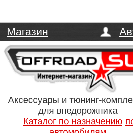
Магазин
Ав
Аксессуары и тюнинг-компл
для внедорожника
Каталог по назначению
п
автомобилям