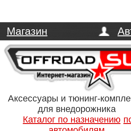
Магазин
Ав
Аксессуары и тюнинг-компл
для внедорожника
Каталог по назначению
п
автомобилям