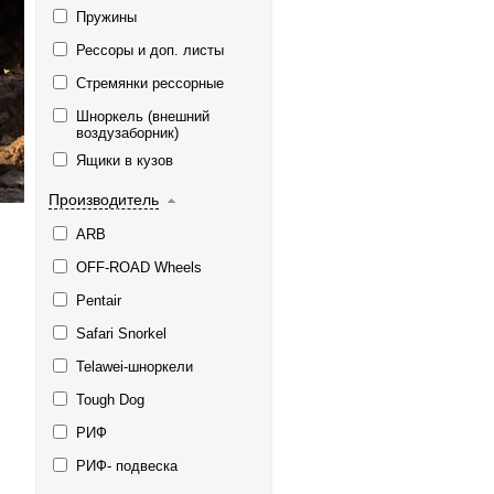
Пружины
Рессоры и доп. листы
Стремянки рессорные
Шноркель (внешний
воздузаборник)
Ящики в кузов
Производитель
ARB
OFF-ROAD Wheels
Pentair
Safari Snorkel
Telawei-шноркели
Tough Dog
РИФ
РИФ- подвеска