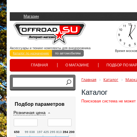
Магазин
Аксессуары и тюнинг-комплекты для внедорожника
Время москов
Каталог по назначению
по автомобилям
ГЛАВНАЯ
О МАГАЗИНЕ
ПОДБОР ПО МА
Главная
Каталог
Марка
Каталог
Поисковая система не может
Подбор параметров
Розничная цена
650
99 038
197 425
295 813
394 200