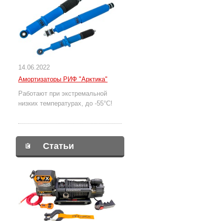
14.06.2022
Амортизаторы РИФ "Арктика"
Работают при экстремальной
низких температурах, до -55°С!
Статьи