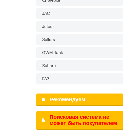
Chevrolet
JAC
Jetour
Sollers
GWM Tank
Subaru
ГАЗ
Рекомендуем
Поисковая система не
может быть покупателем