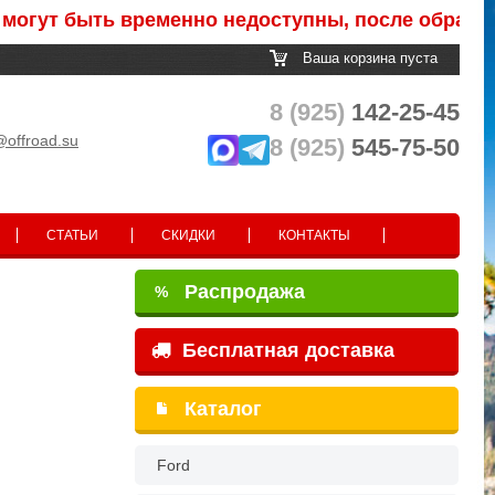
 быть временно недоступны, после обработки за
Ваша корзина пуста
8 (925)
142-25-45
@offroad.su
8 (925)
545-75-50
СТАТЬИ
СКИДКИ
КОНТАКТЫ
Распродажа
%
Бесплатная доставка
Каталог
Ford