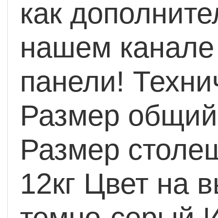
как дополнит
нашем канале
панели!
Техни
Размер общий 
Размер столеш
12кг
Цвет на в
темно-серый
И