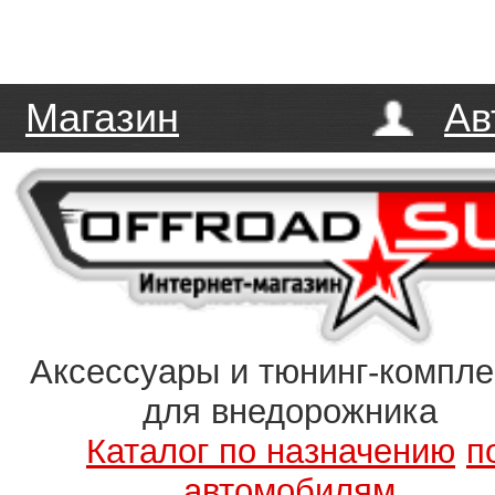
Магазин
Ав
Аксессуары и тюнинг-компл
для внедорожника
Каталог по назначению
п
автомобилям