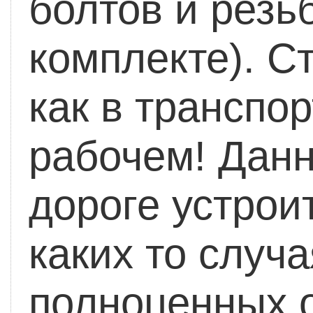
болтов и резь
комплекте). С
как в транспо
рабочем!
Данн
дороге устрои
каких то случ
полноценных о