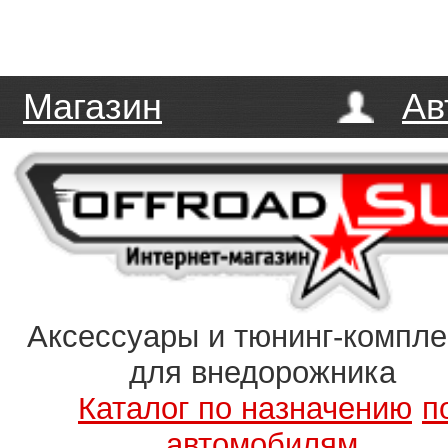
Магазин
Ав
Аксессуары и тюнинг-компл
для внедорожника
Каталог по назначению
п
автомобилям