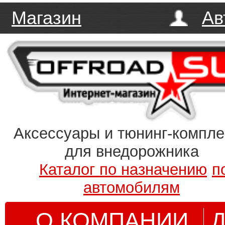
Магазин
Ав
Аксессуары и тюнинг-компл
для внедорожника
Каталог по назначению
п
автомобилям
О КОМПАНИИ
Д