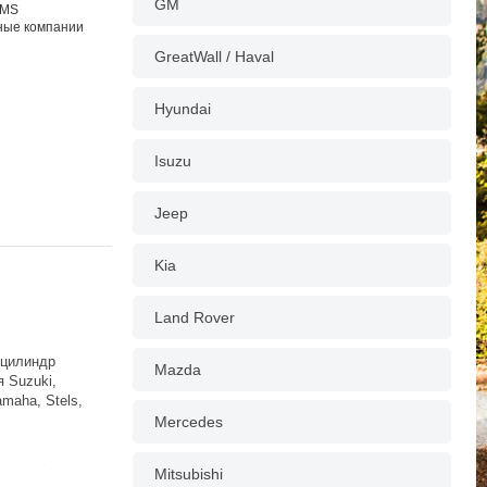
GM
EMS
тные компании
GreatWall / Haval
Hyundai
Isuzu
Jeep
Kia
Land Rover
 цилиндр
Mazda
 Suzuki,
maha, Stels,
Mercedes
Mitsubishi