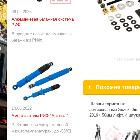
06.02.2025
Алюминиевая багажная система
РИФ!
В продаже новые алюминиевые
багажники РИФ:
Фото может не
Похожие товар
Шланги тормозные
14.06.2022
армированные Suzuki Jim
2019+ 50мм лифт, 4 штуки
Амортизаторы РИФ "Арктика"
Работают при экстремальной
низких температурах, до -55°С!