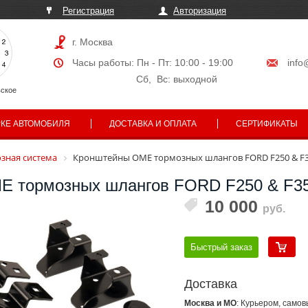
Регистрация
Авторизация
г. Москва
Часы работы: Пн - Пт: 10:00 - 19:00
info
Сб, Вс: выходной
ское
РКЕ АВТОМОБИЛЯ
ДОСТАВКА И ОПЛАТА
СЕРТИФИКАТЫ
зная система
Кронштейны OME тормозных шлангов FORD F250 & F3
E тормозных шлангов FORD F250 & F35
10 000
руб.
Быстрый заказ
Доставка
Москва и МО
: Курьером, само