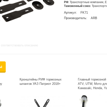
РФ
: Транспортные компании, 
Таможенный союз
: Транспор
Артикул:
FK71
Производитель:
ARB
 соответствовать описанию
ы
Кронштейны РИФ тормозных
Главный тормозной
ny
шлангов УАЗ Патриот 2018+
ATV, UTW, Мото для
Kawasaki, Honda, Ya
CF Moto