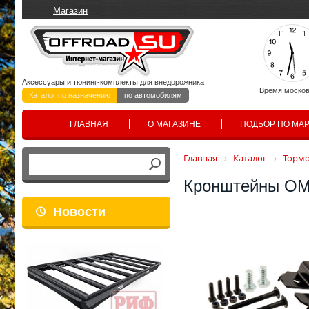
Магазин
Аксессуары и тюнинг-комплекты для внедорожника
Время москов
Каталог по назначению
по автомобилям
ГЛАВНАЯ
О МАГАЗИНЕ
ПОДБОР ПО МА
Главная
Каталог
Тормо
Кронштейны OM
Новости