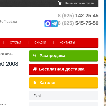
Ваша корзина пуста
8 (925)
142-25-45
@offroad.su
8 (925)
545-75-50
СТАТЬИ
СКИДКИ
КОНТАКТЫ
50 2008+
Распродажа
%
0 2008+
Бесплатная доставка
Каталог
Ford
вывоз