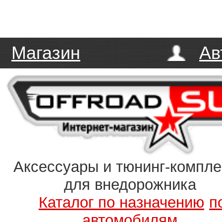
Магазин
Ав
Аксессуары и тюнинг-компл
для внедорожника
Каталог по назначению
п
автомобилям