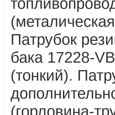
топливопрово
(металическая
Патрубок рези
бака 17228-VB
(тонкий).
Патру
дополнительно
(горловина-тр