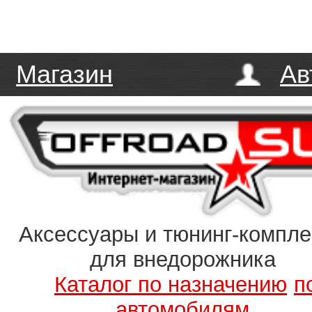
Магазин
Ав
Аксессуары и тюнинг-компл
для внедорожника
Каталог по назначению
п
автомобилям