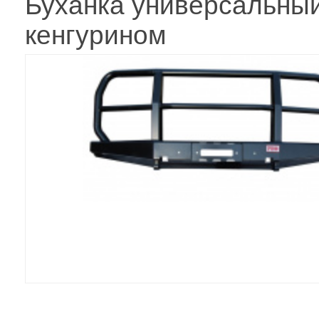
Буханка универсальный
кенгурином