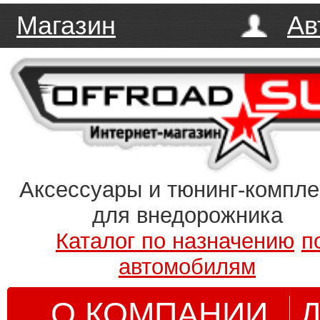
Магазин
Ав
Аксессуары и тюнинг-компл
для внедорожника
Каталог по назначению
п
автомобилям
О КОМПАНИИ
Д