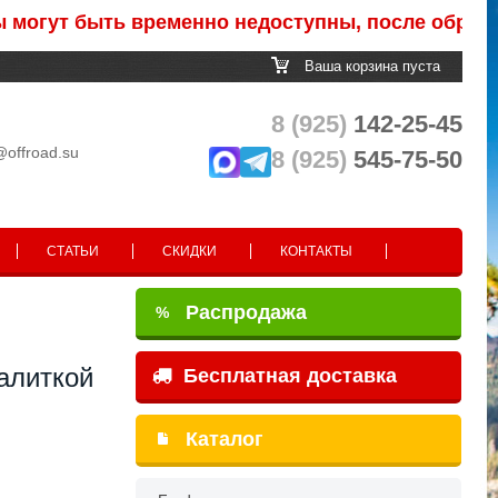
т быть временно недоступны, после обработки за
Ваша корзина пуста
8 (925)
142-25-45
@offroad.su
8 (925)
545-75-50
СТАТЬИ
СКИДКИ
КОНТАКТЫ
Распродажа
%
алиткой
Бесплатная доставка
Каталог