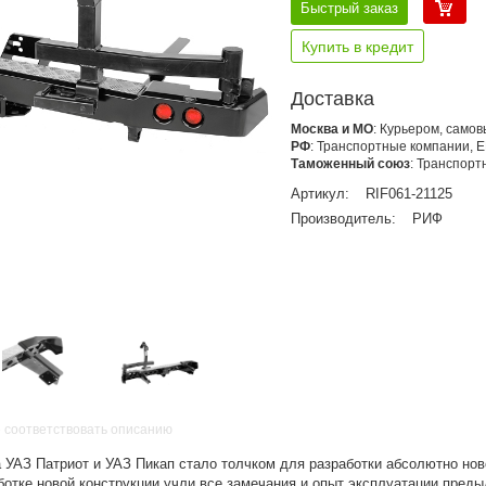
Быстрый заказ
Купить в кредит
Доставка
Москва и МО
: Курьером, само
РФ
: Транспортные компании, 
Таможенный союз
: Транспор
Артикул:
RIF061-21125
Производитель:
РИФ
 соответствовать описанию
УАЗ Патриот и УАЗ Пикап стало толчком для разработки абсолютно нов
ботке новой конструкции учли все замечания и опыт эксплуатации пред