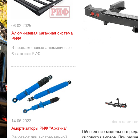
06.02.2025
Алюминиевая багажная система
РИФ!
В продаже новые алюминиевые
багажники РИФ:
14.06.2022
Фото может не
Амортизаторы РИФ "Арктика"
Обновление модельного ряда 
силового бампера. При разра
Работают при экстремальной