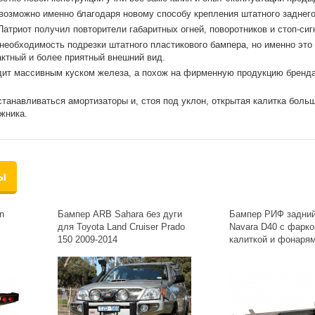
возможно именно благодаря новому способу крепления штатного заднего
атриот получил повторители габаритных огней, поворотников и стоп-сиг
еобходимость подрезки штатного пластикового бампера, но именно это
ктный и более приятный внешний вид.
дит массивным куском железа, а похож на фирменную продукцию бренда
станавливаться амортизаторы и, стоя под уклон, открытая калитка боль
ажника.
ы
n
Бампер ARB Sahara без дуги
Бампер РИФ задний
для Toyota Land Cruiser Prado
Navara D40 с фарко
150 2009-2014
калиткой и фонаря