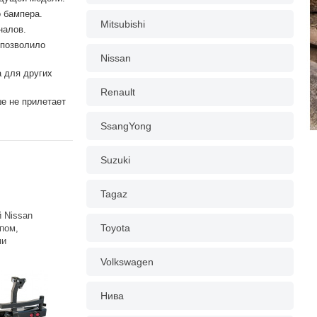
 бампера.
Mitsubishi
налов.
 позволило
Nissan
 для других
Renault
ше не прилетает
SsangYong
Suzuki
Tagaz
 Nissan
Toyota
пом,
ми
Volkswagen
Нива