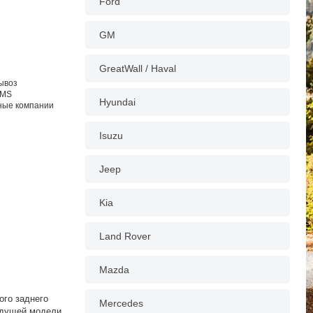
Ford
GM
GreatWall / Haval
вывоз
EMS
Hyundai
тные компании
Isuzu
Jeep
Kia
Land Rover
Mazda
ого заднего
Mercedes
ыдущей модели.