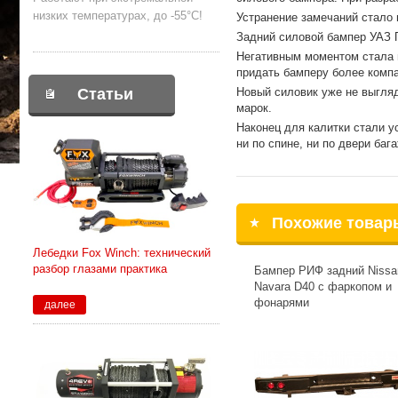
низких температурах, до -55°С!
Устранение замечаний стало 
Задний силовой бампер УАЗ П
Негативным моментом стала н
придать бамперу более компа
Новый силовик уже не выгля
Статьи
марок.
Наконец для калитки стали у
ни по спине, ни по двери баг
Похожие товар
Лебедки Fox Winch: технический
разбор глазами практика
Бампер РИФ задний Nissa
Navara D40 с фаркопом и
фонарями
далее