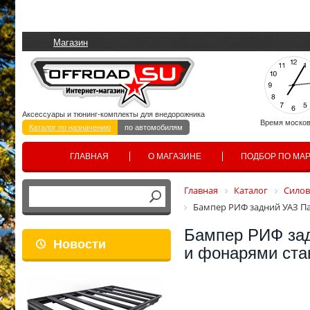
Магазин
Аксессуары и тюнинг-комплекты для внедорожника
Время москов
Каталог по назначению
по автомобилям
ГЛАВНАЯ
О МАГАЗИНЕ
ПОДБОР ПО МА
Главная
Каталог
Сило
Бампер РИФ задний УАЗ Па
Бампер РИФ зад
Новости
и фонарями ста