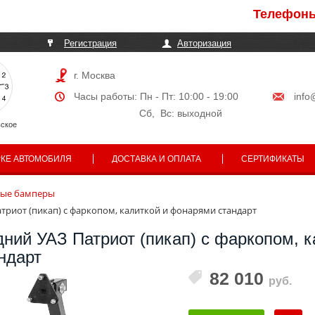
Телефоны могу
Регистрация
Авторизация
г. Москва
Часы работы: Пн - Пт: 10:00 - 19:00
info
Сб, Вс: выходной
ское
РКЕ АВТОМОБИЛЯ
ДОСТАВКА И ОПЛАТА
СЕРТИФИКАТЫ
вые бамперы
триот (пикап) с фаркопом, калиткой и фонарями стандарт
ний УАЗ Патриот (пикап) с фаркопом, к
ндарт
82 010
руб.