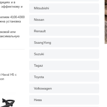
дициях и в
ря эффектному и
Mitsubishi
силием 4100-4300
Nissan
ожна установка
Renault
вковой или
максимальную
SsangYong
Suzuki
Tagaz
 Haval H5 c
Toyota
коп
Volkswagen
Нива