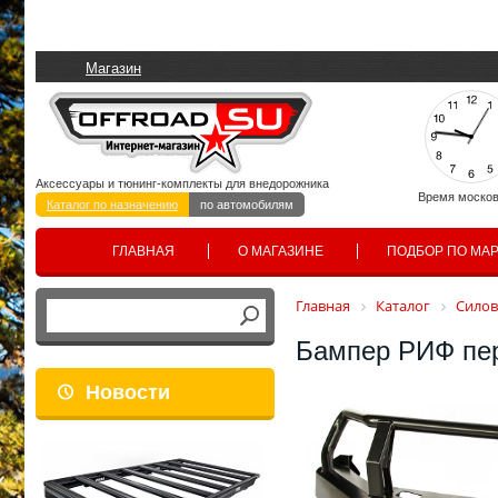
Магазин
Аксессуары и тюнинг-комплекты для внедорожника
Время москов
Каталог по назначению
по автомобилям
ГЛАВНАЯ
О МАГАЗИНЕ
ПОДБОР ПО МА
Главная
Каталог
Сило
Бампер РИФ пер
Новости