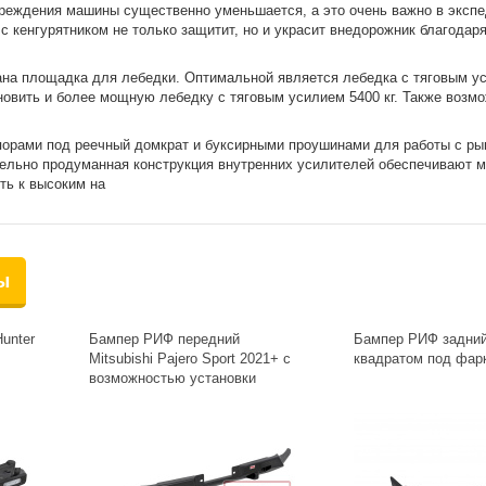
реждения машины существенно уменьшается, а это очень важно в экспе
с кенгурятником не только защитит, но и украсит внедорожник благода
ана площадка для лебедки. Оптимальной является лебедка с тяговым у
ановить и более мощную лебедку с тяговым усилием 5400 кг. Также возм
рами под реечный домкрат и буксирными проушинами для работы с ры
тельно продуманная конструкция внутренних усилителей обеспечивают 
ть к высоким на
ы
unter
Бампер РИФ передний
Бампер РИФ задний
Mitsubishi Pajero Sport 2021+ с
квадратом под фар
возможностью установки
лебедки