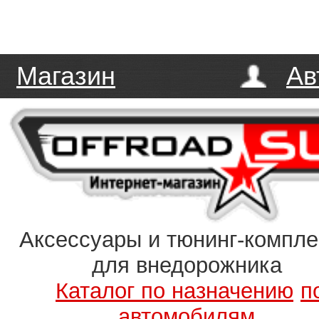
Магазин
Ав
Аксессуары и тюнинг-компл
для внедорожника
Каталог по назначению
п
автомобилям