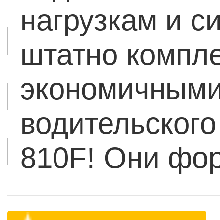
нагрузкам и с
штатно компл
экономичными
водительского
810F! Они фо