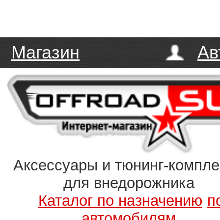
Магазин
Ав
Аксессуары и тюнинг-компл
для внедорожника
Каталог по назначению
п
автомобилям