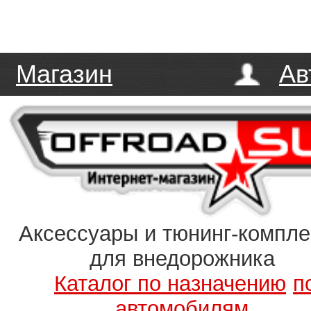
Магазин
Ав
Аксессуары и тюнинг-компл
для внедорожника
Каталог по назначению
п
автомобилям