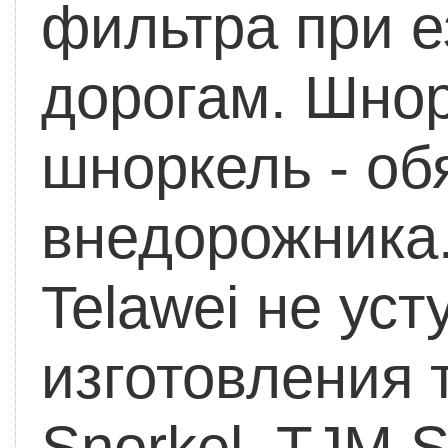
фильтра при е
дорогам. Шнор
шноркель - об
внедорожника
Telawei не уст
изготовления 
Snorkel, TJM 