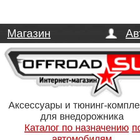
Магазин
Ав
Аксессуары и тюнинг-компл
для внедорожника
Каталог по назначению
п
автомобилям