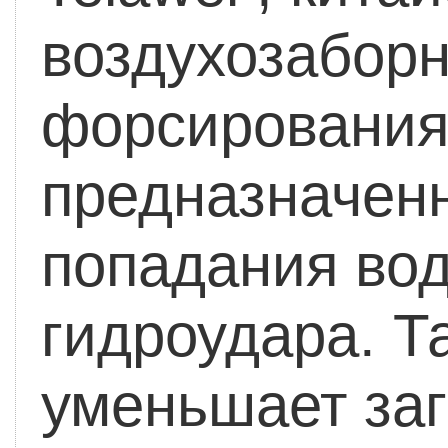
воздухозабор
форсирования
предназначенн
попадания вод
гидроудара. Т
уменьшает за