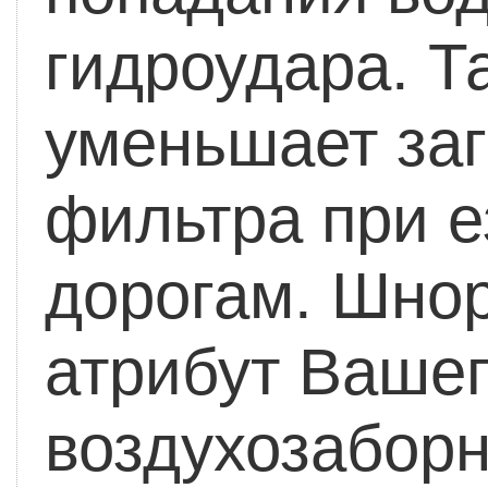
гидроудара. Т
уменьшает за
фильтра при е
дорогам. Шнор
атрибут Вашег
воздухозаборн