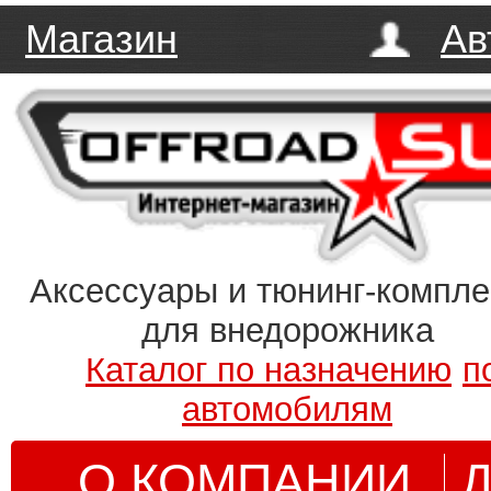
Магазин
Ав
Аксессуары и тюнинг-компл
для внедорожника
Каталог по назначению
п
автомобилям
О КОМПАНИИ
Д