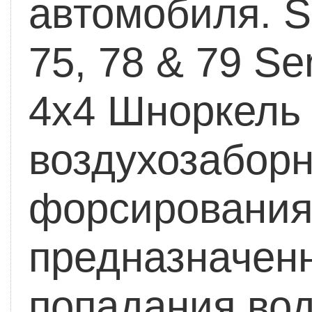
автомобиля.
Sa
75, 78 & 79 Se
4x4
Шноркель S
воздухозабор
форсирования
предназначенн
попадания вод