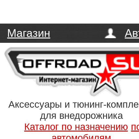
Магазин
Ав
Аксессуары и тюнинг-компл
для внедорожника
Каталог по назначению
п
автомобилям