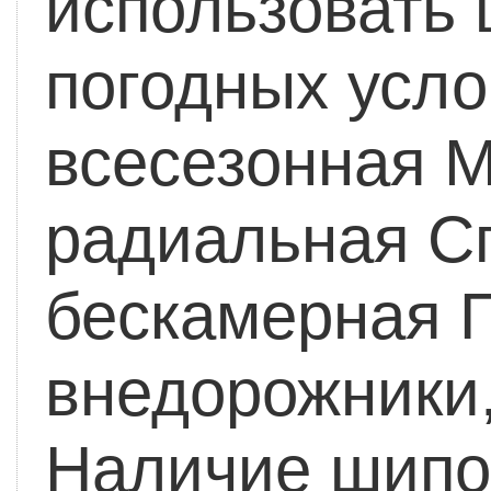
использовать 
погодных усло
всесезонная 
радиальная
Сп
бескамерная
П
внедорожники
Наличие шипо