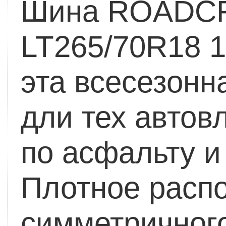
Шина ROADCR
LT265/70R18 
эта всесезон
дли тех автов
по асфальту и
Плотное расп
симметричног