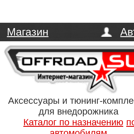
Магазин
Ав
Аксессуары и тюнинг-компл
для внедорожника
Каталог по назначению
п
автомобилям