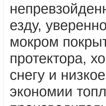
непревзойден
езду, уверенно
мокром покрыт
протектора, х
снегу и низко
экономии топл