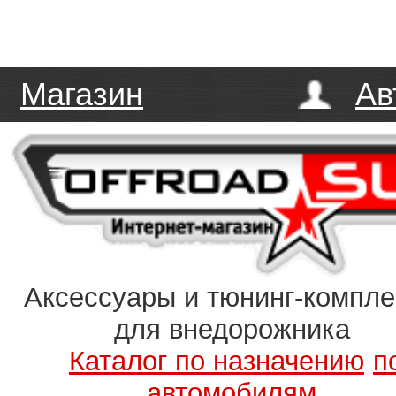
Магазин
Ав
Аксессуары и тюнинг-компл
для внедорожника
Каталог по назначению
п
автомобилям