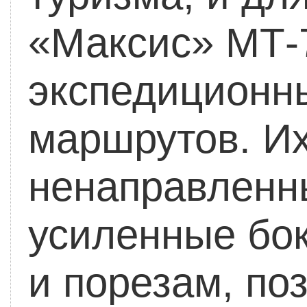
«Максис» МТ-7
экспедиционн
маршрутов. И
ненаправленн
усиленные бок
и порезам, по