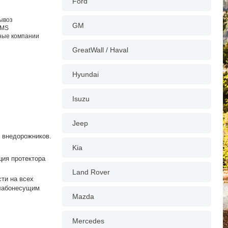
Ford
вывоз
GM
EMS
тные компании
GreatWall / Haval
Hyundai
Isuzu
Jeep
я внедорожников.
Kia
ция протектора
Land Rover
ти на всех
слабонесущим
Mazda
Mercedes