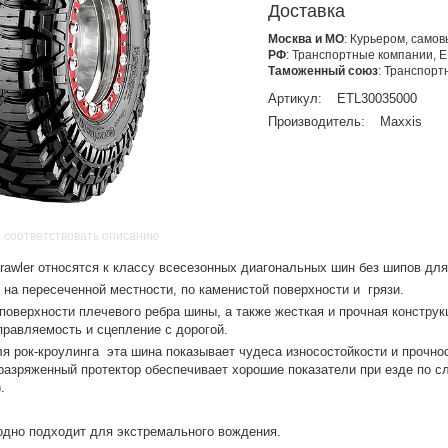
Доставка
Москва и МО
: Курьером, само
РФ
: Транспортные компании, 
Таможенный союз
: Транспор
Артикул:
ETL30035000
Производитель:
Maxxis
 соответствовать описанию
awler относятся к классу всесезонных диагональных шин без шипов дл
на пересеченной местности, по каменистой поверхности и грязи.
поверхности плечевого ребра шины, а также жесткая и прочная конструк
равляемость и сцепление с дорогой.
я рок-кроулинга эта шина показывает чудеса износостойкости и прочнос
оразряженный протектор обеспечивает хорошие показатели при езде по 
.
одно подходит для экстремального вождения.