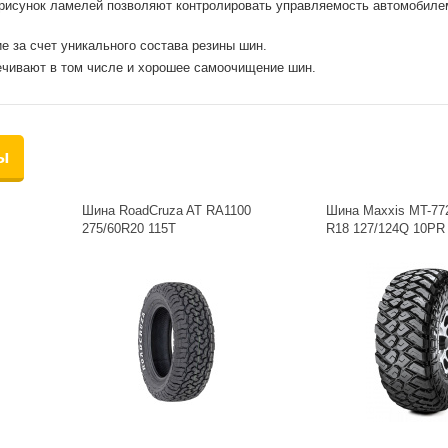
и рисунок ламелей позволяют контролировать управляемость автомобиле
е за счет уникального состава резины шин.
ечивают в том числе и хорошее самоочищение шин.
ы
Шина RoadCruza AT RA1100
Шина Maxxis MT-772
275/60R20 115T
R18 127/124Q 10PR