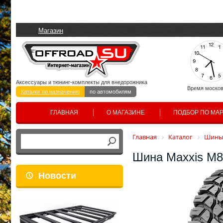
Магазин
Аксессуары и тюнинг-комплекты для внедорожника
Время москов
Каталог по назначению
по автомобилям
ГЛАВНАЯ
О МАГАЗИНЕ
ПОДБОР ПО МА
Главная
Каталог
Шины 
Шина Maxxis M8
Новости