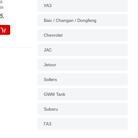
00
УАЗ
is
б.
Baic / Changan / Dongfeng
Chevrolet
JAC
Jetour
Sollers
GWM Tank
Subaru
ГАЗ