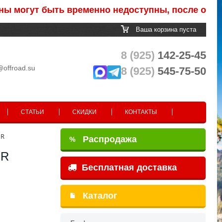
гут быть временно недоступны, после обработки 
Ваша корзина пуста
8 (925)
142-25-45
@offroad.su
8 (925)
545-75-50
СТАТЬИ
СКИДКИ
КОНТАКТЫ
PR
Распродажа
%
PR
Бесплатная доставка
Каталог