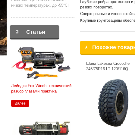
Глубокие ребра протектора 
низких температурах, до -55°С!
резких поворотах.
Сверхпрочные и износостойки
Крупные грунтозацепы обесп
Статьи
Похожие товар
Шина Lakesea Crocodile
245/75R16 LT 120/116Q
Лебедки Fox Winch: технический
разбор глазами практика
далее