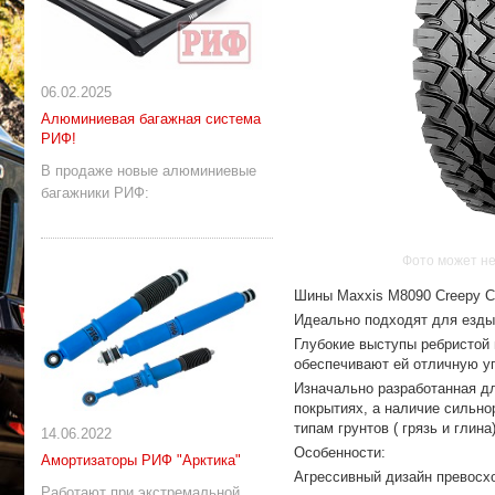
06.02.2025
Алюминиевая багажная система
РИФ!
В продаже новые алюминиевые
багажники РИФ:
Фото может не
Шины Maxxis M8090 Creepy Cr
Идеально подходят для езды 
Глубокие выступы ребристой 
обеспечивают ей отличную уп
Изначально разработанная дл
покрытиях, а наличие сильн
типам грунтов ( грязь и глина)
14.06.2022
Особенности:
Амортизаторы РИФ "Арктика"
Агрессивный дизайн превосх
Работают при экстремальной