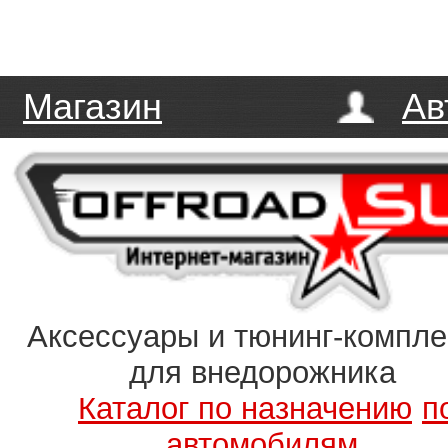
Магазин
Ав
Аксессуары и тюнинг-компл
для внедорожника
Каталог по назначению
п
автомобилям