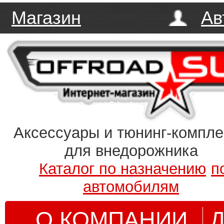
Магазин
Ав
Аксессуары и тюнинг-компл
для внедорожника
Каталог по назначению
п
автомобилям
О КОМПАНИИ
Д