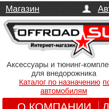
Магазин
Ав
Аксессуары и тюнинг-компл
для внедорожника
Каталог по назначению
п
автомобилям
О КОМПАНИИ
Д