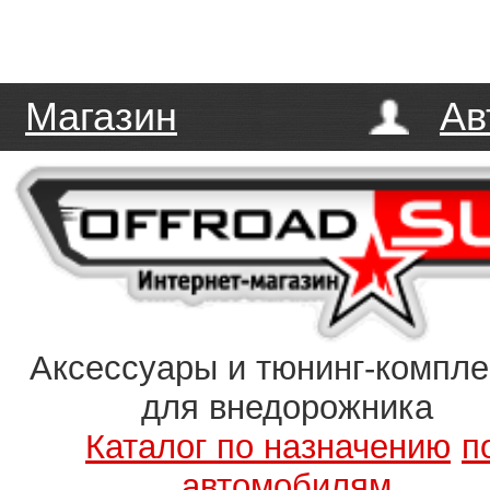
Магазин
Ав
Аксессуары и тюнинг-компл
для внедорожника
Каталог по назначению
п
автомобилям