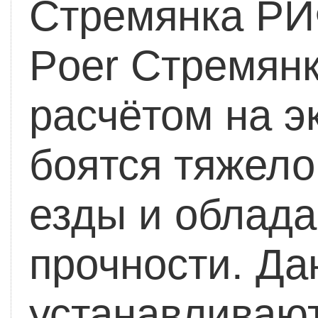
Стремянка РИФ
Poer
Cтремянк
расчётом на э
боятся тяжело
езды и облад
прочности.
Да
устанавливают