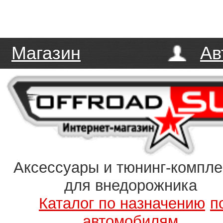
Магазин
Ав
Аксессуары и тюнинг-компл
для внедорожника
Каталог по назначению
п
автомобилям