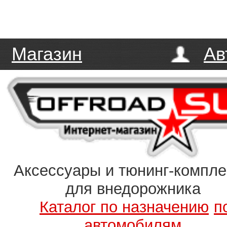
Магазин
Ав
Аксессуары и тюнинг-компл
для внедорожника
Каталог по назначению
п
автомобилям