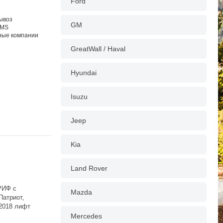
Ford
вывоз
GM
EMS
тные компании
GreatWall / Haval
Hyundai
Isuzu
Jeep
Kia
Land Rover
РИФ с
Mazda
Патриот,
.2018 лифт
Mercedes