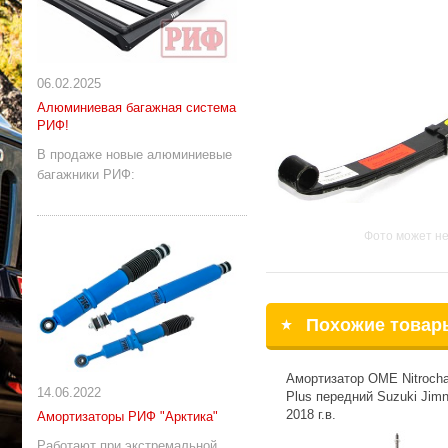
06.02.2025
Алюминиевая багажная система
РИФ!
В продаже новые алюминиевые
багажники РИФ:
Фото может не
Похожие товар
Амортизатор OME Nitrocha
14.06.2022
Plus передний Suzuki Jimn
2018 г.в.
Амортизаторы РИФ "Арктика"
Работают при экстремальной