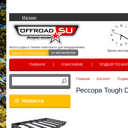
Магазин
Аксессуары и тюнинг-комплекты для внедорожника
Время москов
Каталог по назначению
по автомобилям
ГЛАВНАЯ
О МАГАЗИНЕ
ПОДБОР ПО МА
Главная
Каталог
Подве
Рессора Tough 
Новости