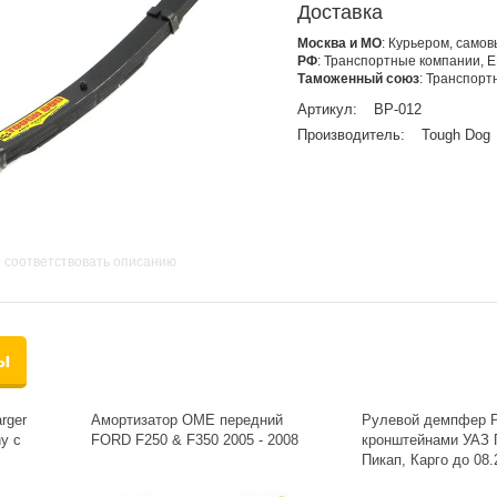
Доставка
Москва и МО
: Курьером, само
РФ
: Транспортные компании, 
Таможенный союз
: Транспор
Артикул:
BP-012
Производитель:
Tough Dog
 соответствовать описанию
ы
rger
Амортизатор OME передний
Рулевой демпфер 
y с
FORD F250 & F350 2005 - 2008
кронштейнами УАЗ 
Пикап, Карго до 08
50 мм