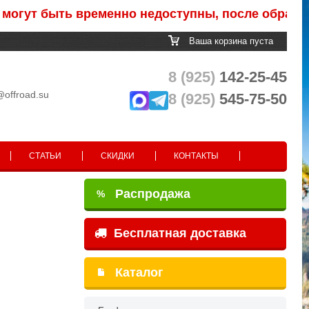
 быть временно недоступны, после обработки за
Ваша корзина пуста
8 (925)
142-25-45
@offroad.su
8 (925)
545-75-50
СТАТЬИ
СКИДКИ
КОНТАКТЫ
Распродажа
%
Бесплатная доставка
Каталог