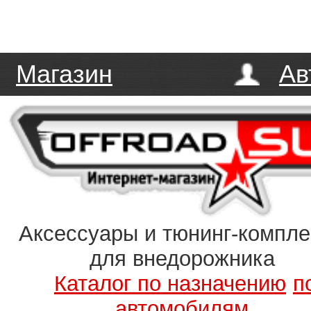
Магазин
Ав
Аксессуары и тюнинг-компл
для внедорожника
Каталог по назначению
п
автомобилям