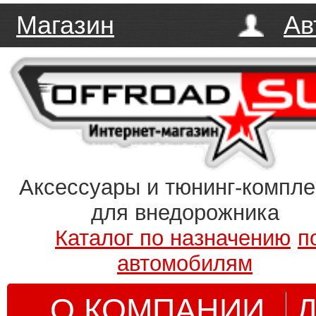
Магазин
Ав
Аксессуары и тюнинг-компл
для внедорожника
Каталог по назначению
п
автомобилям
О КОМПАНИИ
Д