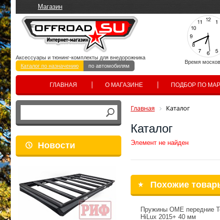
Магазин
Аксессуары и тюнинг-комплекты для внедорожника
Время москов
Каталог по назначению
по автомобилям
ГЛАВНАЯ
О МАГАЗИНЕ
ПОДБОР ПО МА
Главная
Каталог
Каталог
Элемент не найден
Новости
Похожие товар
Пружины OME передние T
HiLux 2015+ 40 мм