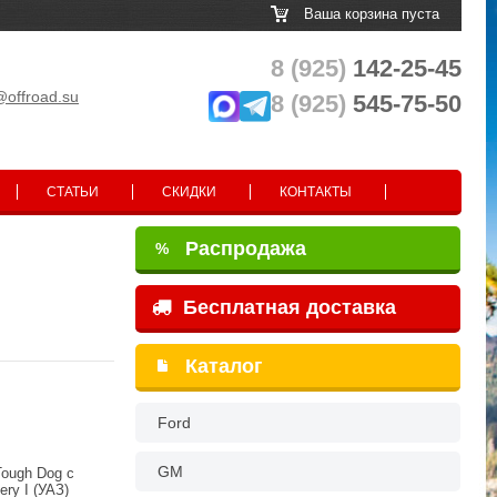
Ваша корзина пуста
8 (925)
142-25-45
@offroad.su
8 (925)
545-75-50
СТАТЬИ
СКИДКИ
КОНТАКТЫ
Распродажа
%
Бесплатная доставка
Каталог
Ford
GM
ough Dog с
ry I (УАЗ)