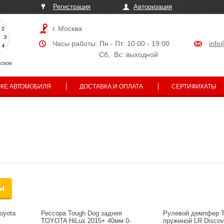
Регистрация
Авторизация
г. Москва
Часы работы: Пн - Пт: 10:00 - 19:00
info
Сб, Вс: выходной
ское
РКЕ АВТОМОБИЛЯ
ДОСТАВКА И ОПЛАТА
СЕРТИФИКАТЫ
ы
oyota
Рессора Tough Dog задняя
Рулевой демпфер T
TOYOTA HiLux 2015+ 40мм 0-
пружиной LR Discove