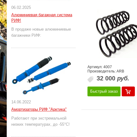
06.02.2025
Алюминиевая багажная система
РИФ!
В продаже новые алюминиевые
багажники РИФ:
Артикул: 4007
Производитель: ARB
32 000
руб.
Быстрый заказ
14.06.2022
Амортизаторы РИФ "Арктика"
Работают при экстремальной
низких температурах, до -55°С!