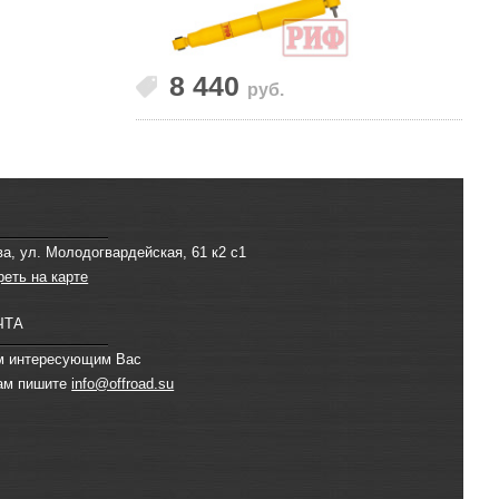
8 440
руб.
ва, ул. Молодогвардейская, 61 к2 с1
реть на карте
ЧТА
м интересующим Вас
ам пишите
info@offroad.su