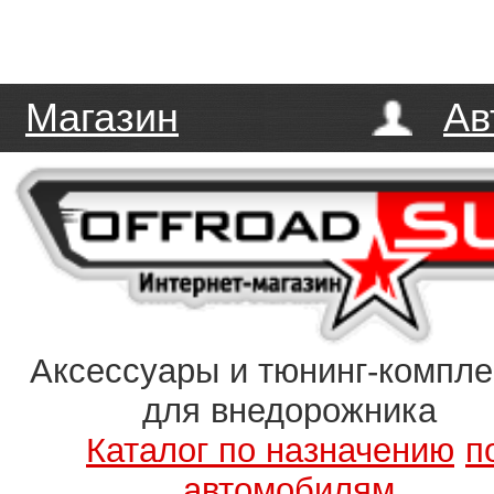
Магазин
Ав
Аксессуары и тюнинг-компл
для внедорожника
Каталог по назначению
п
автомобилям