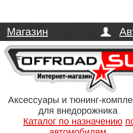
Магазин
Ав
Аксессуары и тюнинг-компл
для внедорожника
Каталог по назначению
п
автомобилям