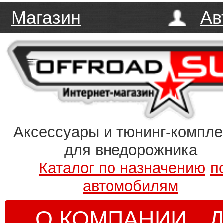
Магазин
Ав
Аксессуары и тюнинг-компл
для внедорожника
Каталог по назначению
п
автомобилям
О КОМПАНИИ
Д