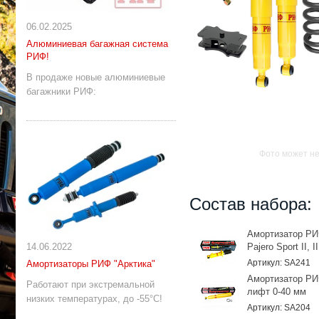
06.02.2025
Алюминиевая багажная система
РИФ!
В продаже новые алюминиевые
багажники РИФ:
Фото может не
Состав набора:
Амортизатор РИФ
14.06.2022
Pajero Sport II, 
Артикул: SA241
Амортизаторы РИФ "Арктика"
Амортизатор РИФ
Работают при экстремальной
лифт 0-40 мм
низких температурах, до -55°С!
Артикул: SA204