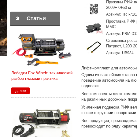
Пружины РИФ пер
2009+ 0÷50 кг
Артикул: TRT-710
Статьи
Проставка РИФ р
MMC
Артикул: PRM-D1
Стремянка рессо
Патриот, L200 2
Артикул: UB984
Лифт-комплект для автомобил
Лебедки Fox Winch: технический
Одним из важнейших этапов 
разбор глазами практика
поведение автомобиля на лю
подвески.
далее
Все компоненты лифт-компле
на различных дорожных покр
Усиленная подвеска РИФ вел
шоссе с крутыми поворотами
Вся продукция, производимая
превосходит по ряду характе