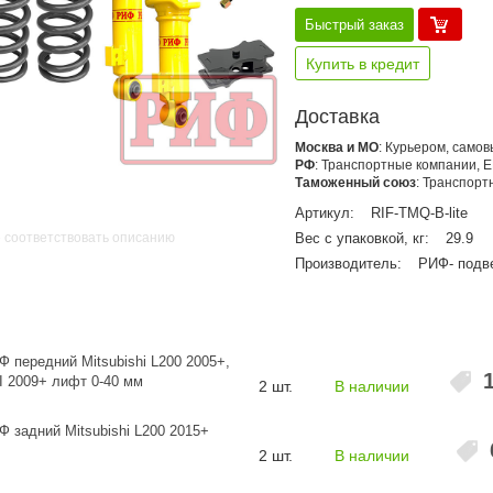
Быстрый заказ
Купить в кредит
Доставка
Москва и МО
: Курьером, само
РФ
: Транспортные компании, 
Таможенный союз
: Транспор
Артикул:
RIF-TMQ-B-lite
 соответствовать описанию
Вес с упаковкой, кг:
29.9
Производитель:
РИФ- подв
 передний Mitsubishi L200 2005+,
III 2009+ лифт 0-40 мм
2 шт.
В наличии
 задний Mitsubishi L200 2015+
2 шт.
В наличии