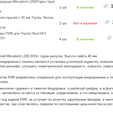
едние Mitsubishi L200/Pajero Sport
1 шт.
В наличии
A
ессора-мост 40 мм Toyota, Nissan,
2 шт.
Нет в наличии
3-40
ры РИФ для Toyota Hilux/УАЗ
015+
4 шт.
В наличии
ей Mitsubishi L200 2015+ годов выпуска. Высота лифта 40 мм.
внедорожного тюнинга является установка усиленной подвески, позвол
бом рельефе, улучшить геометрическую проходимость, повысить энерг
ктов РИФ разработаны специально для эксплуатации внедорожника в т
ытиях.
иколепно «держит» и тяжелое бездорожье, и разбитый грейдер, и асфал
 - автомобиль остается устойчивым, управляемым, и что немаловажно,
 под маркой РИФ, не уступает по качеству зарубежным брендам, а неко
ристик, при этом являясь лидером по соотношению цена-качества на ро