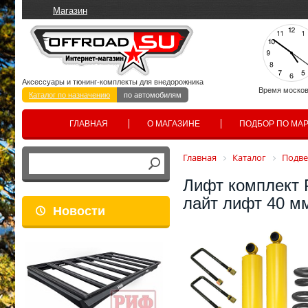
Магазин
Аксессуары и тюнинг-комплекты для внедорожника
Время москов
Каталог по назначению
по автомобилям
ГЛАВНАЯ
О МАГАЗИНЕ
ПОДБОР ПО МА
Главная
Каталог
Подве
Лифт комплект Р
лайт лифт 40 м
Новости