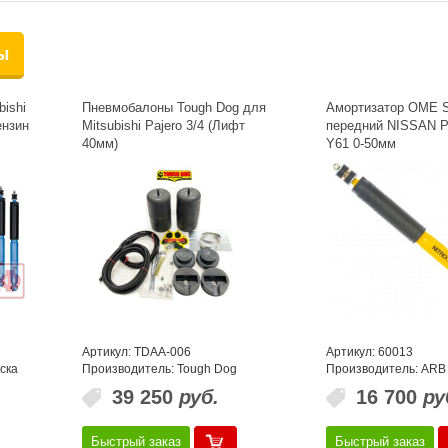
ы
ishi
Пневмобалоны Tough Dog для
Амортизатор OME S
ензин
Mitsubishi Pajero 3/4 (Лифт
передний NISSAN Pa
40мм)
Y61 0-50мм
Артикул: TDAA-006
Артикул: 60013
ска
Производитель: Tough Dog
Производитель: ARB
39 250
руб.
16 700
ру
Быстрый заказ
Быстрый заказ