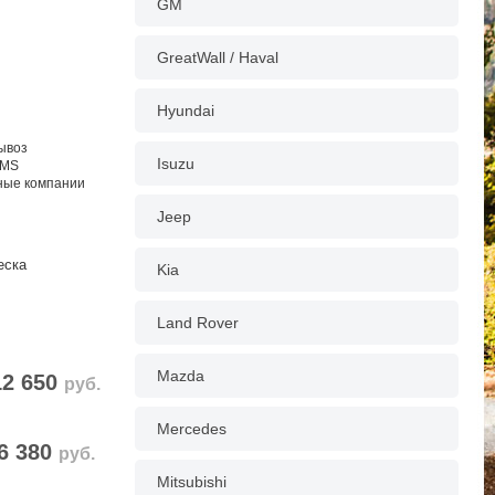
GM
GreatWall / Haval
Hyundai
вывоз
Isuzu
EMS
тные компании
Jeep
еска
Kia
Land Rover
Mazda
12 650
руб.
Mercedes
6 380
руб.
Mitsubishi