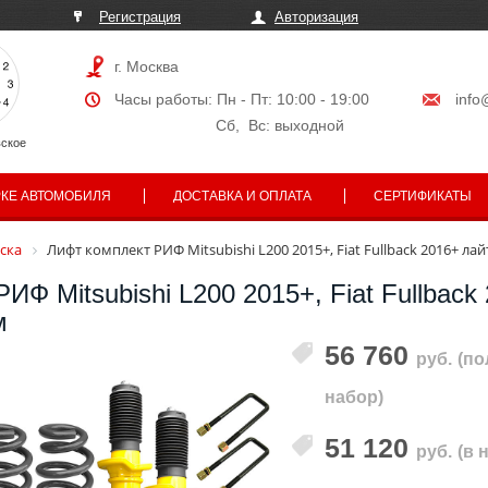
Регистрация
Авторизация
г. Москва
Часы работы: Пн - Пт: 10:00 - 19:00
info
Сб, Вс: выходной
ское
РКЕ АВТОМОБИЛЯ
ДОСТАВКА И ОПЛАТА
СЕРТИФИКАТЫ
ска
Лифт комплект РИФ Mitsubishi L200 2015+, Fiat Fullback 2016+ ла
ИФ Mitsubishi L200 2015+, Fiat Fullback
м
56 760
руб.
(п
набор)
51 120
руб.
(в 