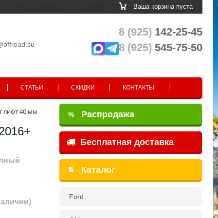
Ваша корзина пуста
8 (925)
142-25-45
@offroad.su
8 (925)
545-75-50
СТАТЬИ
СКИДКИ
КОНТАКТЫ
йт лифт 40 мм
Распродажа
%
 2016+
Бесплатная доставка
олный
Каталог
Ford
наличии)