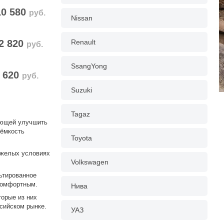
10 580
руб.
Nissan
Renault
2 820
руб.
SsangYong
620
руб.
Suzuki
Tagaz
яющей улучшить
оёмкость
Toyota
яжелых условиях
Volkswagen
ьтированное
 комфортным.
Нива
торые из них
ссийском рынке.
УАЗ