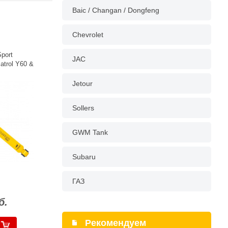
Baic / Changan / Dongfeng
Chevrolet
port
JAC
trol Y60 &
Jetour
Sollers
GWM Tank
Subaru
ГАЗ
б.
Рекомендуем