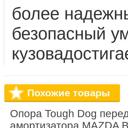
более надежны
безопасный у
кузовадостига
Похожие товары
Опора Tough Dog пере
амортизатора MAZDA B