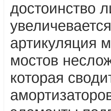
достоинство л
увеличевается
артикуляция м
мостов неслож
которая своди
амортизаторов