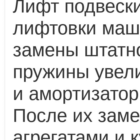
Лифт подвески
лифтовки маши
замены штатн
пружины увел
и амортизато
После их заме
агрегатами и 