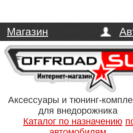
Магазин
Ав
Аксессуары и тюнинг-компл
для внедорожника
Каталог по назначению
п
автомобилям