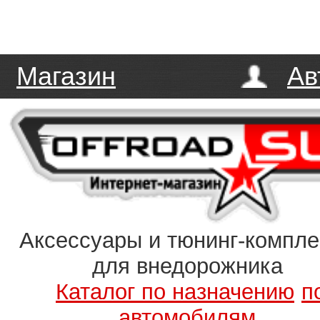
Магазин
Ав
Аксессуары и тюнинг-компл
для внедорожника
Каталог по назначению
п
автомобилям